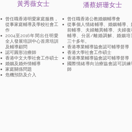
​黃秀薇女士
​潘蔡妍珊女士
曾任職香港明愛家庭服務，
曾任職香港公教婚姻輔導會
從事家庭輔導及學校社會工
從事個人情緒輔導、婚姻輔導、
作
前輔導、夫婦離異輔導、夫婦復
2004至2016年間出任明愛
輔導、分居/離婚調解、婚姻培
全人發展培訓中心首席培訓
三十多年。
及輔導顧問​
香港專業輔導協會認可輔導督導
認可圓形治療師
​香港大學社會工作碩士
香港中文大學社會工作碩士
香港專業輔導協會認可輔導督導
婚姻及婚外情輔導
國際情緒導向治療協會認可訓練
家庭關係問題
師​
​危機預防及介入