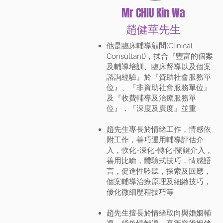
Mr CHIU Kin Wa
​趙健華先生​
他是臨床輔導顧問(Clinical
Consultant)，揉合『豐富的個案
及輔導培訓、臨床督導以及個案
諮詢經驗』於『資助社會服務單
位』、『非資助社會服務單位』
及『收費輔導及治療服務單
位』，『深度及廣度』並重
趙先生專長於情緒工作，情感依
附工作，善巧運用輔導評估介
入，軟化-深化-轉化-關鍵介入，
善用比喻，體驗式技巧，情感語
言，促進性聆聽，探索及回應，
個案輔導治療原理及細緻技巧，
優化微細歷程技巧等
趙先生擅長於情緒取向與婚姻輔