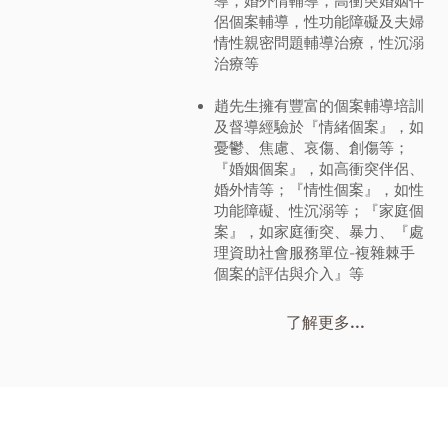
導，婚外情輔導，高衝突婚姻伴
侶個案輔導，性功能障礙及夫婦
情性親密問題輔導治療，性沉溺
治療等
趙先生擁有豐富的個案輔導培訓
及督導經驗於『情緒個案』，如
憂鬱、焦慮、哀傷、創傷等；
『婚姻個案』，如高衝突伴侶、
婚外情等；『情性個案』，如性
功能障礙、性沉溺等；『家庭個
案』，如家庭衝突、暴力、『處
理資助社會服務單位-複雜棘手
個案的評估與介入』等
了解更多...