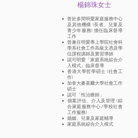
​楊錦珠女士
曾於多間明愛家庭服務中心
及其他機構 (長者、兒童及
青少年服務) 擔任臨床督導
工作
曾兼任明愛專上學院社會科
學系社會工作高級文憑及學
位課程講師及實習導師​
認可明愛「家庭系統綜合介
入模式」臨床督導
香港大學哲學碩士 (社會工
作)
​加拿大麥基爾大學社會工作
碩士
認可「性治療師」
​個案評估、介入及管理 (綜
合家庭服務中心/學校社會
工作服務)
婚姻、兒童及家庭輔導
家庭系統綜合介入模式