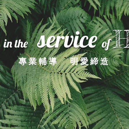
service
H
in the
of
專業輔導 明愛締造