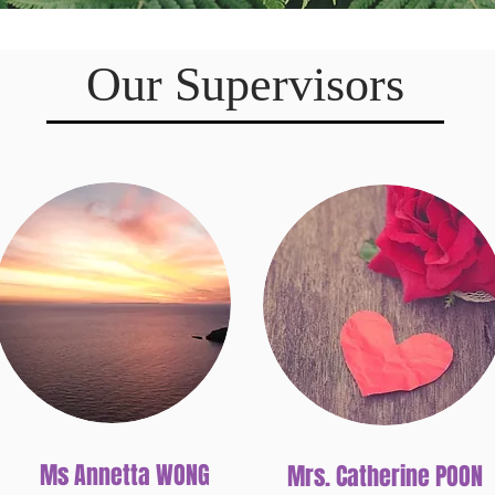
Our Supervisors
Ms Annetta WONG​​
Mrs. Catherine POON