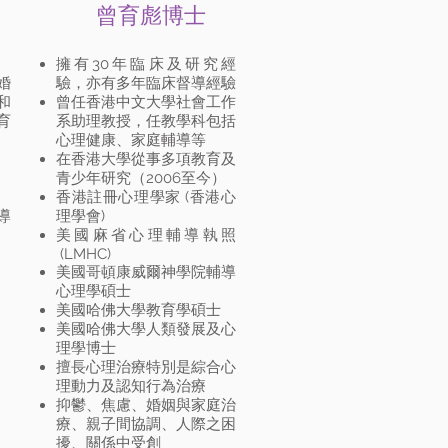
曾育彪博士
擁有30年臨床及研究經
婚
驗，亦有多年臨床督導經驗
和
曾任香港中文大學社會工作
育
系助理教授，任教學科包括
心理健康、家庭輔導等
在香港大學從事多項教育及
青少年研究（2006至今）
香港註冊心理學家 (香港心
導
理學會)
美國麻省心理輔導執照
(LMHC)
美國哥頓康威爾神學院輔導
心理學碩士
美國哈佛大學教育學碩士
美國哈佛大學人類發展及心
理學博士
擅長心理治療特別是綜合心
理動力及認知行為治療
抑鬱、焦慮、婚姻與家庭治
療、親子間協調、人際之困
擾、關係中受創