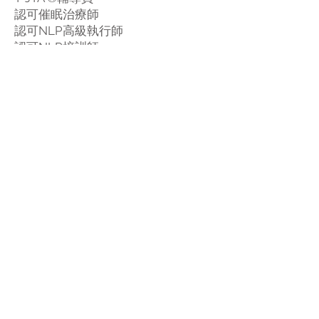
認可催眠治療師
認可NLP高級執行師
認可NLP培訓師
關家榮博士：資深註冊社工、心理
治療師、性治療師和學者。廿多年
來從事個人、婚姻和家庭輔導、情
緒及創傷治療、性治療與社工訓練
和教育。他曾任教於多間大學及大
專院校，現職明愛全人發展培訓中
心高級培訓及輔導顧問和香港理工
大學香港專上學院社工實習課程督
導老師，除教授社會科學、臨床心
理輔導科目及督導實習社工外，亦
提供個人、婚姻及家庭輔導和性治
療的服務，並為專業人士和社區人
士提供培訓，他的著作亦有見於國
際學術期刊。
近期著作：