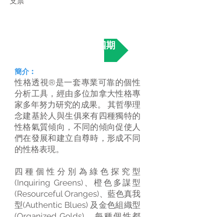
支票
立即報讀第五十四期
簡介︰
性格透視®是一套專業可靠的個性
分析工具，經由多位加拿大性格專
家多年努力研究的成果。 其哲學理
念建基於人與生俱來有四種獨特的
性格氣質傾向，不同的傾向促使人
們在發展和建立自尊時，形成不同
的性格表現。
四種個性分別為綠色探究型
(Inquiring Greens)、橙色多謀型
(Resourceful Oranges)、藍色真我
型(Authentic Blues) 及金色組織型
(Organized Golds)。每種個性都