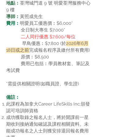
地點︰
荃灣城
門道 9 號 明愛荃灣服務中心
9 樓
導師︰
黃照成先生
費用︰
明愛員工優惠價︰$6,000*
全日制大專生 $7,000*
二人同行優惠 $7,600/每位
早鳥優惠︰$7,800 (於
2026年6月
18日或之前
完成報名程序及繳付所有費用)
原價︰$8,500
費用已包括︰學員教材套、筆記及
考試費
​*需提供相關證明(如職員證、學生證)
備註︰
此課程為加拿大Career LifeSkills Inc.頒發
認可培訓師資格
成功獲取錄之報名人士，將於開課前一星
期收到接納通知確認及課程相關資料。未
能成功報名之人士則獲安排退回報名費用