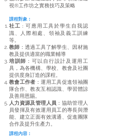
視®工作坊之實務技巧及策略
課程對象︰
社工
可應用工具於學生自我認
：
識、人際相處、領袖及義工訓練
等。
教
師
：透過工具了解學生、因材施
教及提供適當的職業輔導
培訓師
：可以自行設計及運用工
具，為各機構、學校、教會及社團
提供度身訂造的課程。
教會工作者
：運用工具促進領袖團
隊合作、教友互相認識、學習體諒
及善用恩賜。
人力資源及管理人員
：協助管理人
員發揮及有效運用員工的專長與潛
能、建立正面有效溝通、促進團隊
合作及提升生產力。
課程內容︰