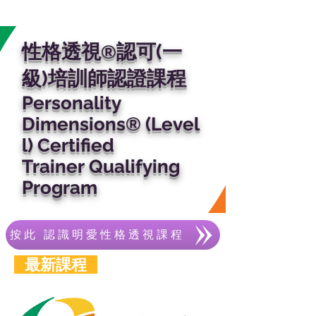
性格透視
認可
(一
®
級)培訓師認證課程
Personality
Dimensions® (Level
l) Certified
Trainer Qualifying
Program
按此 認識明愛性格透視課程
最新課程