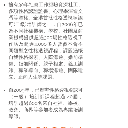
擁有30年社會工作經驗資深社工、
多項性格認證證書、心理學深造文
憑等資格。全港首批性格透視® 認
可(二級)培訓師之一，自2006年已
為不同社福機構、學校、社團及商
業機構提供超過300場性格透視工
作坊及超過4,000多人曾參本會不
同類型之性格透視課程，課題涵概
自我性格探索、人際溝通、婚前準
備、婚姻關係、親子相處、義工訓
練、職業導向、職場溝通、團隊建
立、正向人生等課題。
自2009年，已舉辦性格透視®認可
（一級）培訓師課程超過 40
屆，
培訓超過600名來自社福、學校、
教會、商界等參加者成為專業培訓
導師。