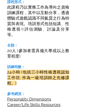
課程形式︰
此課程乃以實務工作為導向之資格
訓練課程，其中以互動分享，透過
體驗式遊戲認識不同氣質之行為特
質與表現。培訓形式包括短講、性
格透視
®
評估測驗、討論及分享
等。
名額︰
20人 (參加者需具備大專或以上教
育程度)
訓練時數︰
24小時 (包括三小時性格透視認知
工作坊, 作為一級培訓師之先修課
程。)
參考網頁︰
Personality Dimensions
Career/Life Skills Resources