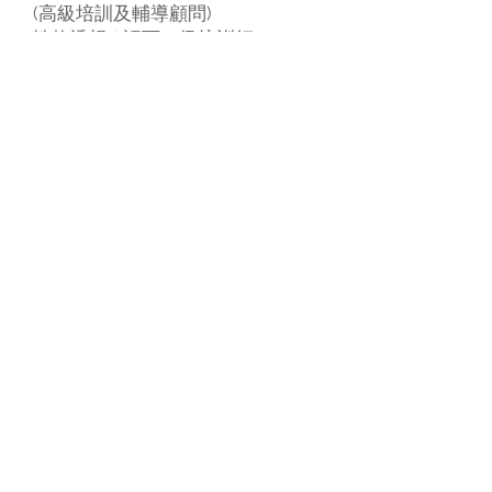
(高級培訓及輔導顧問)
性格透視®認可二級培訓師
MBTI®認證施測師
DiSC®行為取向分析證書
Interstrength®認可性格類型分析
導師
TJTA ®泰氏性格分析執行師
誠意推介
：
明人之長、愛人所短、西學東用、門路
精要、好學易明、好做實用
(社工督
導)
PD課程教學精彩豐富，啟發我對性格與
溝通模式有更深入、廣泛了解。Trainer
經驗豐富，激發各學員積極投入！
(
教師專業發展小組老師)