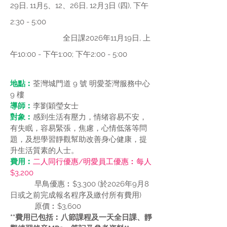
29日, 11月5、12、26日, 12月3日 (四), 下午
2:30 - 5:00
全日課2026年11月19日, 上
午10:00 - 下午1:00; 下午2:00 - 5:00
地點︰
荃灣城門道 9 號 明愛荃灣服務中心
9 樓
導師︰
李劉穎瑩女士
對象︰
感到生活有壓力，情绪容易不安，
有失眠，容易緊張，焦慮，心情低落等問
題，及想學習靜觀幫助改善身心健康，提
升生活質素的人士。
費用︰
二人同行優惠
​/明愛員工優惠
︰每人
$3,200
早鳥優惠︰$3,300 (於2026年9月8
日或之前完成報名程序及繳付所有費用)
原價︰$3,600
**費用已包括︰八節課程及一天全日課、靜