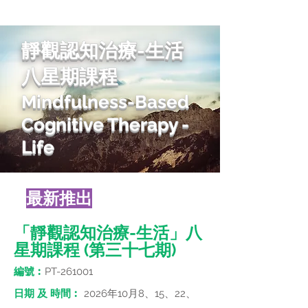
靜觀認知治療-生活
八星期課程
Mindfulness-Based
C
ognitive Therapy -
Life
最新推
出
「靜觀認知治療-生活」八
星期課程 (第三十七期)
編號︰
PT-261001
日期 及 時間︰
2026年10月8、15、22、