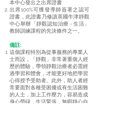
本中心發出之出席證書
出席100%可獲發導師簽署之認可
證書，此證書乃修讀英國牛津靜觀
中心舉辦「靜觀認知治療 - 生活」
教師訓練課程的先決條件之一。
備註:
這個課程特別為從事服務的專業人
士而設，「靜觀」非常著重個人經
歷的體驗，帶領靜觀治療者必需經
過學習和體會，才能更好地把學習
心得授予受助者。此外，助人者經
常要面對各種受困擾或有生活困難
的人士，加上工作壓力，容易造成
身心勞碌，生活緊張，無暇靜心自
處。此課程讓助人者學習整套為期
八星期的「靜觀認知治療 - 生活」
方法，一方面可直接培養他們的覺
察專注力及增加應付生活困難的能
量和智慧，另方面啟發他們對受助