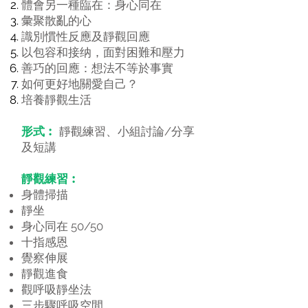
體會另一種臨在：身心同在
彙聚散亂的心
識別慣性反應及靜觀回應
以包容和接纳，面對困難和壓力
善巧的回應：想法不等於事實
如何更好地關愛自己？
培養靜觀生活
形式︰
靜觀練習、
小組討論/分享
及短講
靜觀練習︰
身體掃描
靜坐
身心同在 50/50
十指感恩
覺察伸展
靜觀進食
觀呼吸靜坐法
三步驟呼吸空間