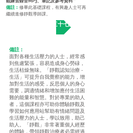
觀練習錄音MP3、筆記及參考資料**
備註︰
修畢此基礎課程，有興趣人士可再
繼續進修靜觀導師課。
立即報名第三十七期
備註︰
面對各種生活壓力的人士，經常感
到焦慮緊張，容易造成身心勞碌，
生活枯燥無味。「靜觀認知治療 -
生活」可提升自我覺察的能力，增
加對生活的感受，反思個人的身心
需要，調適情緒和增加應付生活困
難的能量和智慧。對於專業的助人
者，這個課程亦可助你體驗靜觀及
學習如何應用站幫助有情緒問題及
生活壓力的人士，學以致用，助己
助人。
「靜觀」非常著重個人經歷
的體驗，帶領靜觀治療者必需經過