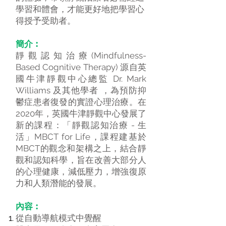
學習和體會，才能更好地把學習心
得授予受助者。
簡介︰
靜觀認知治療(Mindfulness-
Based Cognitive Therapy) 源自英
國牛津靜觀中心總監 Dr. Mark
Williams 及其他學者 ，為預防抑
鬱症患者復發的實證心理治療。在
2020年，英國牛津靜觀中心發展了
新的課程：「靜觀認知治療 - 生
活」MBCT for Life，課程建基於
MBCT的觀念和架構之上，結合靜
觀和認知科學，旨在改善大部分人
的心理健康，減低壓力，增強復原
力和人類潛能的發展。
內容︰
從自動導航模式中覺醒