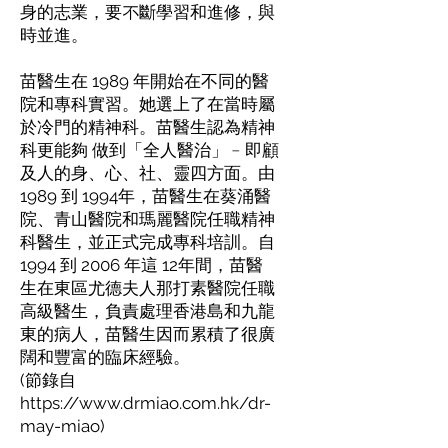
身的志業，要不斷學習和進修，與
時並進。
苗醫生在 1989 年開始在不同的醫
院和專科實習。她選上了在當時屬
於冷門的精神科。苗醫生認為精神
科更能夠 做到「全人醫治」﹣即顧
及人的身、心、社、靈四方面。由
1989 到 1994年，苗醫生在葵涌醫
院、青山醫院和瑪麗醫院任職精神
科醫生，並正式完成專科培訓。自
1994 到 2006 年這 12年間，苗醫
生在東區尤德夫人那打素醫院任職
高級醫生，負責處理香港島和九龍
東的病人，苗醫生因而累積了很廣
闊和豐富的臨床經驗。
(節錄自
https://www.drmiao.com.hk/dr-
may-miao)