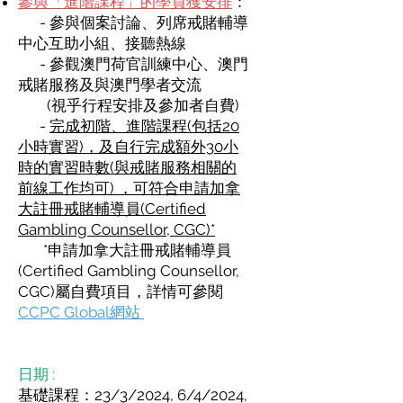
參與「進階課程」的學員獲安排
：
- 參與個案討論、列席戒賭輔導
中心互助小組、接聽熱線
- 參觀澳門荷官訓練中心、澳門
戒賭服務及與澳門學者交流
(視乎行程安排及參加者自費)
-
完成初階、進階課程(包括20
小時實習)，及自行完成額外30小
時的實習時數(與戒賭服務相關的
前線工作均可) ，
可符合申請加拿
大註冊戒賭輔導員(Certified
Gambling Counsellor, CGC)
*
*申請加拿大註冊戒賭輔導員
(Certified Gambling Counsellor,
CGC)屬自費項目，詳情可參閱
CCPC Global網站
日期 :
基礎課程：23/3/2024, 6/4/2024,