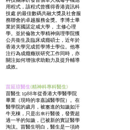
科技團隊硏發首個華人戒毒手機應
用程式，該程式曾獲得香港資訊科
技處 的最佳數碼共融大獎及社會服
務聯會的卓越服務金獎。李博士畢
業於英國諾定咸大學， 主修心理
學。並於倫敦大學精神病理學院獲
公共衞生及臨床成癮碩士，近年於
香港大學完成哲學博士學位。他專
注行為成癮癥狀研究工作同時，亦
關注如何增強求助動力及提升輔導
成效。
苗延琼醫生
(精神科專科醫生)
苗醫生 1988年從香港大學醫學院
畢業（現時的李嘉誠醫學院）。在
醫學院的歲月，被塞進的知識如汗
牛充棟，只是出來行醫後，發覺超
過一半的知識，已被新的實証醫學
淘汰。苗醫生明白，醫生是一項終