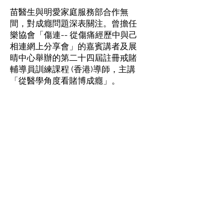
苗醫生與明愛家庭服務部合作無
間，對成癮問題深表關注。曾擔任
樂協會「傷連-- 從傷痛經歷中與己
相連網上分享會」的嘉賓講者及展
晴中心舉辦的第二十四屆註冊戒賭
輔導員訓練課程 (香港)導師，主講
「從醫學角度看賭博成癮」。
陳志華先生
(展晴中心前高級督導
主任)
陳先生為註冊社工及明愛展晴中心
前任高級督導主任，於1994年投身
社會服務行業，累積服務賭博失調
人士有二十年經驗。早期曾於新加
坡當地擔任戒賭輔導員一職，涉獵
多元文化服務。2022年離職展晴中
心，並到外地發展，繼續致力服務
華人群體，關注華人的賭博失調問