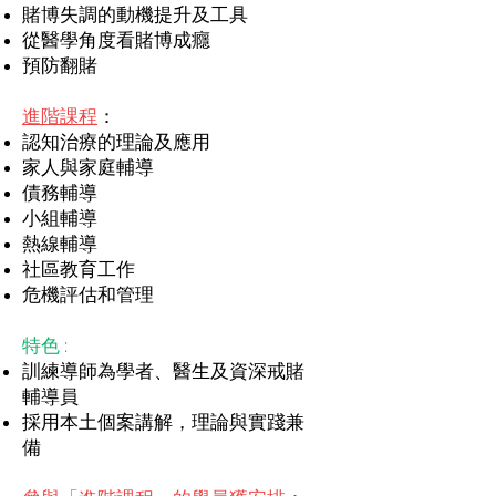
賭博失調的動機提升及工具
從醫學角度看賭博成癮
預防翻賭
進階課程
：
認知治療的理論及應
用
家人與家庭輔導
債務輔導
小組輔導
熱線輔導
社區教育工作
危機評估和管理
特色 :
訓練導師為學者、醫生及資深戒賭
輔導員
採用本土個案講解，理論與實踐兼
備