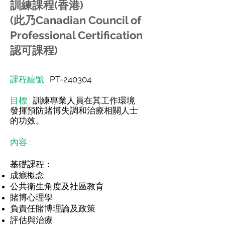
訓練課程(香港)
(此乃Canadian Council of
Professional Certification
認可課程)
課程編號 :
PT-240304
目標 :
訓練專業
人員在其工作環境
發揮預防賭博失調和治療相關人士
的功效。
內容 :
基礎課程
：
成癮
概念
公共衛生角度及社區教育
賭博心理學
負責任賭博理論及政策
評估與治療