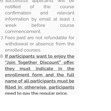
Successful applicants will be
notified of the course
confirmation and relevant
information by email at least 1
week before course
commencement.
Fees paid are not refundable for
withdrawal or absence from the
enrolled courses.
If participants want to enjoy the
“Join Together Discount” offer,
they must indicate in the
enrollment form and the full
name of all participants must be
filled in; otherwise, participants
need to pay the regular price.
If the black rainstorm warning or
typhoon signal No. 8 or above is